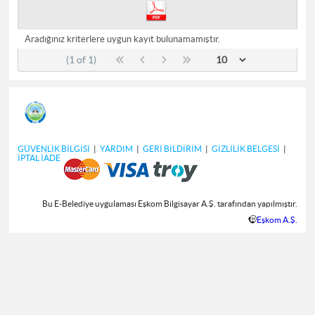
Aradığınız kriterlere uygun kayıt bulunamamıştır.
(1 of 1)
GÜVENLİK BİLGİSİ
|
YARDIM
|
GERİ BİLDİRİM
|
GİZLİLİK BELGESİ
|
İPTAL İADE
Bu E-Belediye uygulaması Eşkom Bilgisayar A.Ş. tarafından yapılmıştır.
Eşkom A.Ş.