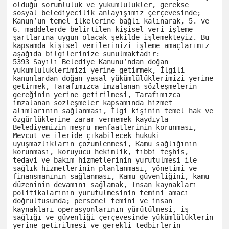
olduğu sorumluluk ve yükümlülükler, gerekse 
sosyal belediyecilik anlayışımız çerçevesinde; 
Kanun’un temel ilkelerine bağlı kalınarak, 5. ve 
6. maddelerde belirtilen kişisel veri işleme 
şartlarına uygun olacak şekilde işlemekteyiz. Bu 
kapsamda kişisel verilerinizi işleme amaçlarımız 
aşağıda bilgilerinize sunulmaktadır:

5393 Sayılı Belediye Kanunu’ndan doğan 
yükümlülüklerimizi yerine getirmek, İlgili 
kanunlardan doğan yasal yükümlülüklerimizi yerine 
getirmek, Tarafımızca imzalanan sözleşmelerin 
gereğinin yerine getirilmesi, Tarafımızca 
imzalanan sözleşmeler kapsamında hizmet 
alımlarının sağlanması, İlgi kişinin temel hak ve 
özgürlüklerine zarar vermemek kaydıyla 
Belediyemizin meşru menfaatlerinin korunması, 
Mevcut ve ileride çıkabilecek hukuki 
uyuşmazlıkların çözümlenmesi, Kamu sağlığının 
korunması, koruyucu hekimlik, tıbbi teşhis, 
tedavi ve bakım hizmetlerinin yürütülmesi ile 
sağlık hizmetlerinin planlanması, yönetimi ve 
finansmanının sağlanması, Kamu güvenliğini, kamu 
düzeninin devamını sağlamak, İnsan kaynakları 
politikalarının yürütülmesinin temini amacı 
doğrultusunda; personel temini ve insan 
kaynakları operasyonlarının yürütülmesi, iş 
sağlığı ve güvenliği çerçevesinde yükümlülüklerin 
yerine getirilmesi ve gerekli tedbirlerin 