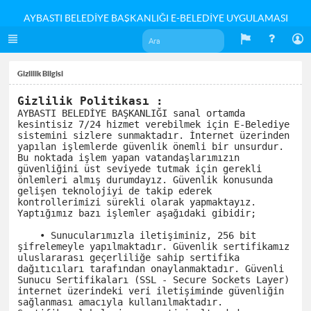
AYBASTI BELEDİYE BAŞKANLIĞI E-BELEDİYE UYGULAMASI
Gizlilik Bilgisi
Gizlilik Politikası :
AYBASTI BELEDİYE BAŞKANLIĞI sanal ortamda 
kesintisiz 7/24 hizmet verebilmek için E-Belediye 
sistemini sizlere sunmaktadır. İnternet üzerinden 
yapılan işlemlerde güvenlik önemli bir unsurdur. 
Bu noktada işlem yapan vatandaşlarımızın 
güvenliğini üst seviyede tutmak için gerekli 
önlemleri almış durumdayız. Güvenlik konusunda 
gelişen teknolojiyi de takip ederek 
kontrollerimizi sürekli olarak yapmaktayız. 
Yaptığımız bazı işlemler aşağıdaki gibidir;

    • Sunucularımızla iletişiminiz, 256 bit 
şifrelemeyle yapılmaktadır. Güvenlik sertifikamız 
uluslararası geçerliliğe sahip sertifika 
dağıtıcıları tarafından onaylanmaktadır. Güvenli 
Sunucu Sertifikaları (SSL - Secure Sockets Layer) 
internet üzerindeki veri iletişiminde güvenliğin 
sağlanması amacıyla kullanılmaktadır. 