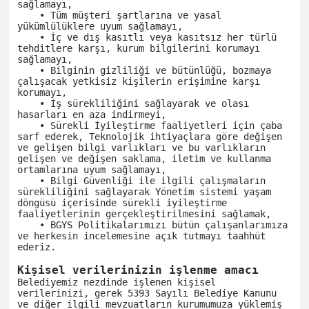
sağlamayı,

    • Tüm müşteri şartlarına ve yasal 
yükümlülüklere uyum sağlamayı,

    • İç ve dış kasıtlı veya kasıtsız her türlü 
tehditlere karşı, kurum bilgilerini korumayı 
sağlamayı,

    • Bilginin gizliliği ve bütünlüğü, bozmaya 
çalışacak yetkisiz kişilerin erişimine karşı 
korumayı,

    • İş sürekliliğini sağlayarak ve olası 
hasarları en aza indirmeyi,

    • Sürekli İyileştirme faaliyetleri için çaba 
sarf ederek, Teknolojik ihtiyaçlara göre değişen 
ve gelişen bilgi varlıkları ve bu varlıkların 
gelişen ve değişen saklama, iletim ve kullanma 
ortamlarına uyum sağlamayı,

    • Bilgi Güvenliği ile ilgili çalışmaların 
sürekliliğini sağlayarak Yönetim sistemi yaşam 
döngüsü içerisinde sürekli iyileştirme 
faaliyetlerinin gerçekleştirilmesini sağlamak,

    • BGYS Politikalarımızı bütün çalışanlarımıza 
ve herkesin incelemesine açık tutmayı taahhüt 
ederiz.

Kişisel verilerinizin işlenme amacı
Belediyemiz nezdinde işlenen kişisel 
verilerinizi, gerek 5393 Sayılı Belediye Kanunu 
ve diğer ilgili mevzuatların kurumumuza yüklemiş 