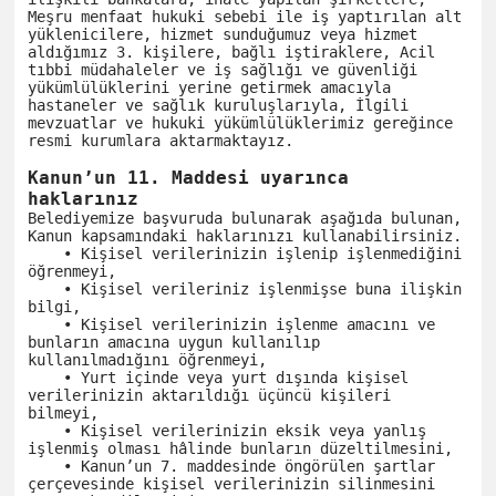
Meşru menfaat hukuki sebebi ile iş yaptırılan alt 
yüklenicilere, hizmet sunduğumuz veya hizmet 
aldığımız 3. kişilere, bağlı iştiraklere, Acil 
tıbbi müdahaleler ve iş sağlığı ve güvenliği 
yükümlülüklerini yerine getirmek amacıyla 
hastaneler ve sağlık kuruluşlarıyla, İlgili 
mevzuatlar ve hukuki yükümlülüklerimiz gereğince 
resmi kurumlara aktarmaktayız.

Kanun’un 11. Maddesi uyarınca 
haklarınız
Belediyemize başvuruda bulunarak aşağıda bulunan, 
Kanun kapsamındaki haklarınızı kullanabilirsiniz.

    • Kişisel verilerinizin işlenip işlenmediğini 
öğrenmeyi,

    • Kişisel verileriniz işlenmişse buna ilişkin 
bilgi,

    • Kişisel verilerinizin işlenme amacını ve 
bunların amacına uygun kullanılıp 
kullanılmadığını öğrenmeyi,

    • Yurt içinde veya yurt dışında kişisel 
verilerinizin aktarıldığı üçüncü kişileri 
bilmeyi,

    • Kişisel verilerinizin eksik veya yanlış 
işlenmiş olması hâlinde bunların düzeltilmesini,

    • Kanun’un 7. maddesinde öngörülen şartlar 
çerçevesinde kişisel verilerinizin silinmesini 