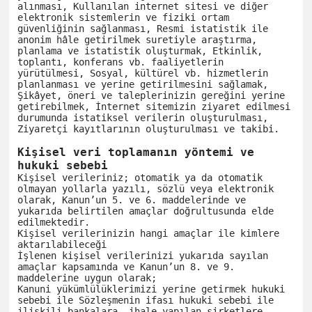
alınması, Kullanılan internet sitesi ve diğer 
elektronik sistemlerin ve fiziki ortam 
güvenliğinin sağlanması, Resmi istatistik ile 
anonim hâle getirilmek suretiyle araştırma, 
planlama ve istatistik oluşturmak, Etkinlik, 
toplantı, konferans vb. faaliyetlerin 
yürütülmesi, Sosyal, kültürel vb. hizmetlerin 
planlanması ve yerine getirilmesini sağlamak, 
Şikâyet, öneri ve taleplerinizin gereğini yerine 
getirebilmek, İnternet sitemizin ziyaret edilmesi 
durumunda istatiksel verilerin oluşturulması, 
Ziyaretçi kayıtlarının oluşturulması ve takibi.

Kişisel veri toplamanın yöntemi ve 
hukuki sebebi
Kişisel verileriniz; otomatik ya da otomatik 
olmayan yollarla yazılı, sözlü veya elektronik 
olarak, Kanun’un 5. ve 6. maddelerinde ve 
yukarıda belirtilen amaçlar doğrultusunda elde 
edilmektedir.

Kişisel verilerinizin hangi amaçlar ile kimlere 
aktarılabileceği

İşlenen kişisel verilerinizi yukarıda sayılan 
amaçlar kapsamında ve Kanun’un 8. ve 9. 
maddelerine uygun olarak;

Kanuni yükümlülüklerimizi yerine getirmek hukuki 
sebebi ile Sözleşmenin ifası hukuki sebebi ile 
ilişkili bankalara, ihale yapılan şirketlere, 