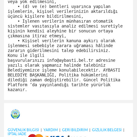
veya yok edilmesini,

    • (d) ve (e) bentleri uyarınca yapılan 
işlemlerin, kişisel verilerinizin aktarıldığı 
üçüncü kişilere bildirilmesini,

    • İşlenen verilerin münhasıran otomatik 
sistemler vasıtasıyla analiz edilmesi suretiyle 
kişinin kendisi aleyhine bir sonucun ortaya 
çıkmasına itiraz etmeyi,

    • Kişisel verilerin kanuna aykırı olarak 
işlenmesi sebebiyle zarara uğraması hâlinde 
zararın giderilmesini talep edebilirsiniz.

Konu ile ilgili 
başvurularınızı info@aybasti.bel.tr adresine 
yazılı olarak yapmanız halinde talebiniz 
Belediyemizce işleme konulabilecektir. AYBASTI 
BELEDİYE BAŞKANLIĞI, Politika hükümlerini 
dilediği zaman değiştirebilir. Güncel Politika 
Platform ’da yayınlandığı tarihte yürürlük 
GÜVENLİK BİLGİSİ
|
YARDIM
|
GERİ BİLDİRİM
|
GİZLİLİK BELGESİ
|
İPTAL İADE