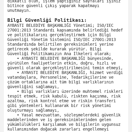
dikkatli olun, işlem yaptığınız sayfaları işiniz 
bitince güvenli çıkış yaparak kapatmayı 
unutmayın.

Bilgi Güvenliği Politikası:
AYBASTI BELEDİYE BAŞKANLIĞI Yönetimi; ISO/IEC 
27001:2013 Standardı kapsamında belirlediği hedef 
ve politikalarını gerçekleştirmek için Bilgi 
Güvenliği Yönetim Sistemini ISO/IEC 27001:2013 
Standardında belirtilen gereksinimleri yerine 
getirecek şekilde kurarak yürütür. Bilgi 
Güvenliği Politikamızın Ana İlkeleri olarak;

    • AYBASTI BELEDİYE BAŞKANLIĞI bünyesinde, 
yürütülen faaliyetlerin etkin, doğru, hızlı ve 
güvenli olarak gerçekleştirilmesini temin etmeyi,

    • AYBASTI BELEDİYE BAŞKANLIĞI, hizmet verdiği 
vatandaşlara, Personeline, Tedarikçilerine ve 
çözüm ortaklarına ait tüm bilgi varlıklarının 
güvenliğini sağlamayı,

    • Bilgi varlıkları üzerinde muhtemel riskleri 
tespit etmek, risk kabulü, riskten kaçınma, risk 
azaltma, risk kontrol etme ve riskin transferi 
gibi yöntemleri kullanarak bir risk yönetimi 
oluşturmayı sağlamayı,

    • Yasal mevzuattan, sözleşmelerdeki güvenlik 
maddelerinden ve iş gereksinimlerinden gelen 
yükümlülükleri karşılamak ve bilgilerin uygunsuz 
kullanımından doğacak zararları engellemeyi 