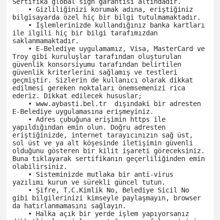
Sertifika global sign garantisi altındadır.

    • Gizliliğinizi korumak adına, eriştiğiniz 
bilgisayarda özel hiç bir bilgi tutulmamaktadır.

    • İşlemlerinizde kullandığınız banka kartları 
ile ilgili hiç bir bilgi tarafımızdan 
saklanmamaktadır.

    • E-Belediye uygulamamız, Visa, MasterCard ve 
Troy gibi kuruluşlar tarafından oluşturulan 
güvenlik konsorsiyumu tarafından belirtilen 
güvenlik kriterlerini sağlamış ve testleri 
geçmiştir. Sizlerin de kullanıcı olarak dikkat 
edilmesi gereken noktaları önemsemenizi rica 
ederiz. Dikkat edilecek hususlar;

    • www.aybasti.bel.tr  dışındaki bir adresten 
E-Belediye uygulamasına erişmeyiniz.

    • Adres çubuğuna erişimin https ile 
yapıldığından emin olun. Doğru adresten 
eriştiğinizde, internet tarayıcınızın sağ üst, 
sol üst ve ya alt köşesinde iletişimin güvenli 
olduğunu gösteren bir kilit işareti göreceksiniz. 
Buna tıklayarak sertifikanın geçerliliğinden emin 
olabilirsiniz.

    • Sisteminizde mutlaka bir anti-virus 
yazılımı kurun ve sürekli güncel tutun.

    • Şifre, T.C.Kimlik No, Belediye Sicil No 
gibi bilgilerinizi kimseyle paylaşmayın, browser 
da hatırlanmamasını sağlayın.

    • Halka açık bir yerde işlem yapıyorsanız 